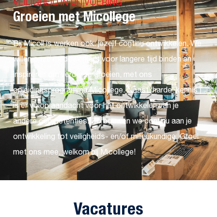
VEILIGHEID IN UITVOERING
Groeien met Micollege
Bij Micoll is werken ook: jezelf continu ontwikkelen. We
willen onze medewerkers voor langere tijd binden en
inspireren om verder te groeien, met ons
opleidingsprogramma Micollege. Naast ‘harde’ kennis
is er volop aandacht voor het ontwikkelen van je
andere competenties. Zo bouwen we continu aan je
ontwikkeling tot veiligheids- en/of milieukundige. Groei
met ons mee, welkom bij Micollege!
Vacatures