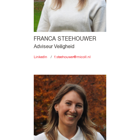
FRANCA STEEHOUWER
Adviseur Veiligheid
LinkedIn
f.steehouwer@micoll.nl