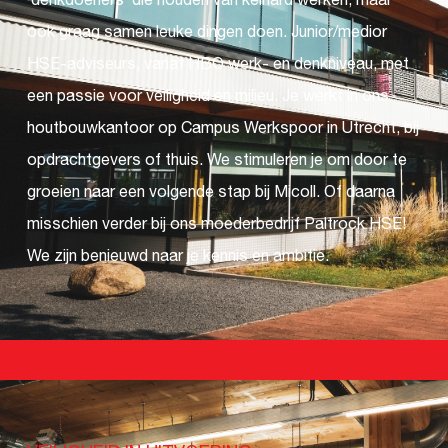
‘denkdoeners’ die houden van keihard werken, maar
ook graag samen leuke dingen doen. Junior/medior
HSE-adviseurs, vanaf HBO werk- en denkniveau, met
een passie voor veiligheid en milieu. Je werkt in ons
houtbouwkantoor op Campus Werkspoor in Utrecht, bij
opdrachtgevers of thuis. We stimuleren je om door te
groeien naar een volgende stap bij Micoll. Of daarna
misschien verder bij ons moederbedrijf Paltrock HSE!
We zijn benieuwd naar je kennis en ambitie.