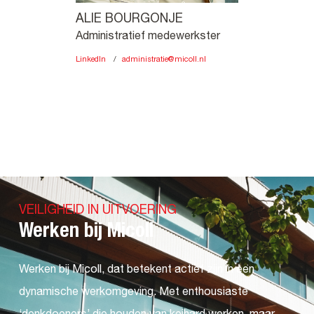
ALIE BOURGONJE
Administratief medewerkster
LinkedIn
administratie@micoll.nl
VEILIGHEID IN UITVOERING
Werken bij Micoll
Werken bij Micoll, dat betekent actief zijn in een
dynamische werkomgeving. Met enthousiaste