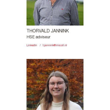
THORVALD JANNINK
HSE adviseur
LinkedIn
t.jannink@micoll.nl