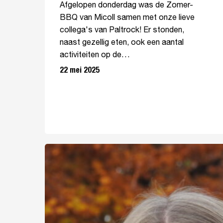
Afgelopen donderdag was de Zomer-
BBQ van Micoll samen met onze lieve
collega's van Paltrock! Er stonden,
naast gezellig eten, ook een aantal
activiteiten op de…
22 mei 2025
Aan
de
slag
bij
Micoll: