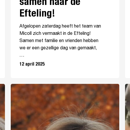
samen naar de
Efteling!
Afgelopen zaterdag heeft het team van
Micoll zich vermaakt in de Efteling!
Samen met familie en vrienden hebben
we er een gezellige dag van gemaakt,
…
12 april 2025
Teamversterking
Mi
Micoll:
ke
Isabelle
20
Westerduin!