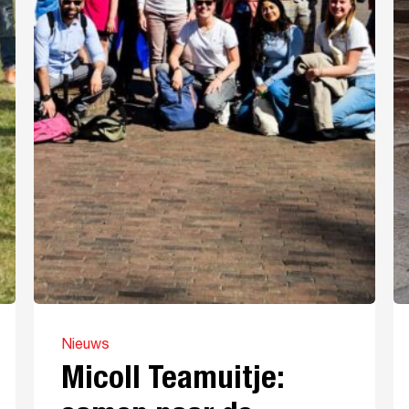
Nieuws
Micoll Teamuitje: