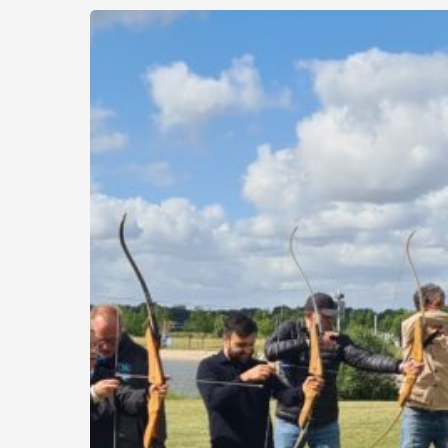
Zomer-
BBQ
Micoll