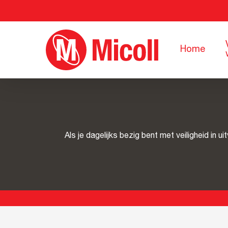
Skip
to
main
Home
content
Als je dagelijks bezig bent met veiligheid in u