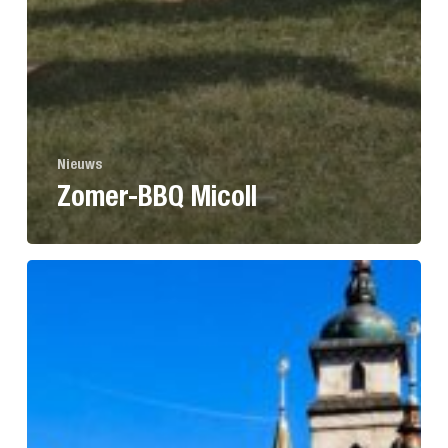
Nieuws
Zomer-BBQ Micoll
Micoll
Teamuitje:
samen
naar
de
Efteling!