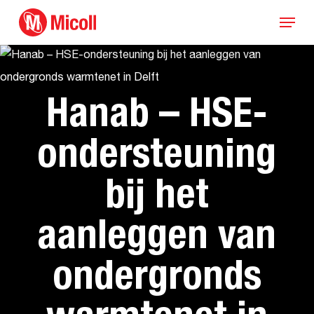
Skip
Menu
to
main
content
Hanab – HSE-
ondersteuning
bij het
aanleggen van
ondergronds