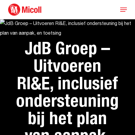
Skip
Menu
to
main
content
JdB Groep –
Uitvoeren
RI&E, inclusief
ondersteuning
bij het plan