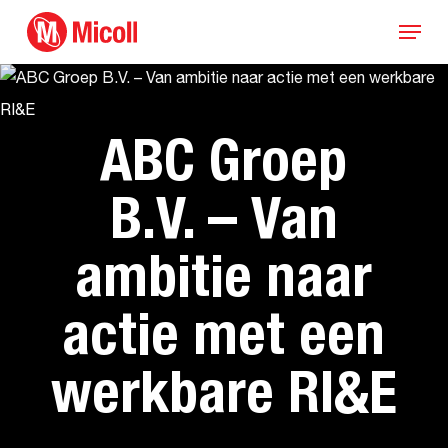
Skip
Menu
to
main
content
ABC Groep
B.V. – Van
ambitie naar
actie met een
werkbare RI&E