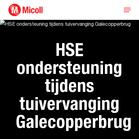
Skip
Menu
to
main
content
HSE
ondersteuning
tijdens
tuivervanging
Galecopperbrug