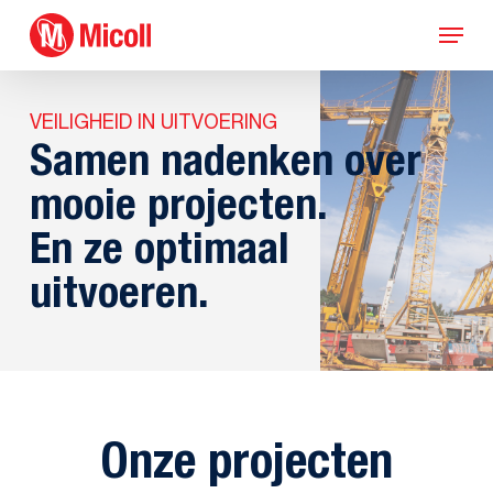
Skip
Menu
to
main
content
VEILIGHEID IN UITVOERING
Samen nadenken over
mooie projecten.
En ze optimaal
uitvoeren.
Onze projecten